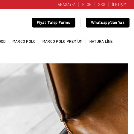
ANASAYFA
BLOG
SSS
İLETİŞİM
Fiyat Talep Formu
Whatsapp'dan Yaz
OOD
MARCO POLO
MARCO POLO PREMIUM
NATURA LINE