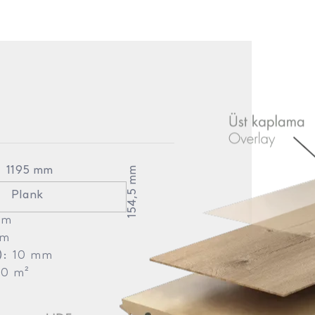
1195 mm
154,5 mm
Plank
mm
mm
):
10 mm
70 m²