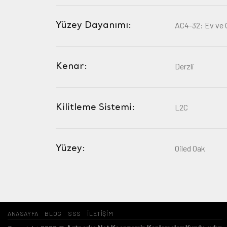
Yüzey Dayanımı:
AC4-32: Ev ve O
Kenar:
Derzli
Kilitleme Sistemi:
L2C
Yüzey:
Oiled Oak
ANASAYFA
BLOG
SSS
İLETİŞİM