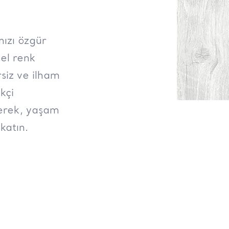
nızı özgür
zel renk
siz ve ilham
kçi
rerek, yaşam
katın.