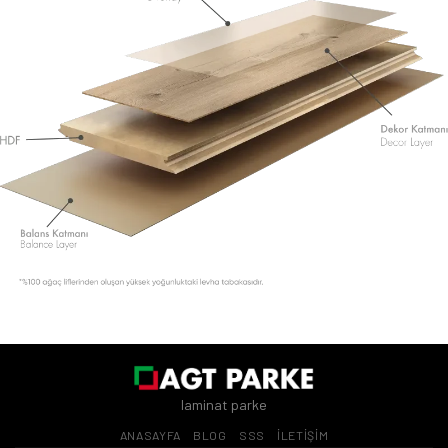
laminat parke
ANASAYFA
BLOG
SSS
İLETİŞİM