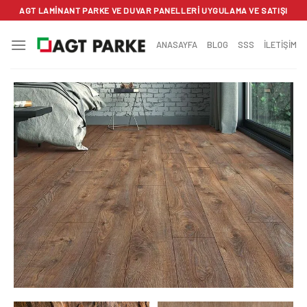
İçeriğe
AGT LAMINANT PARKE VE DUVAR PANELLERI UYGULAMA VE SATIŞI
atla
ANASAYFA
BLOG
SSS
İLETİŞİM