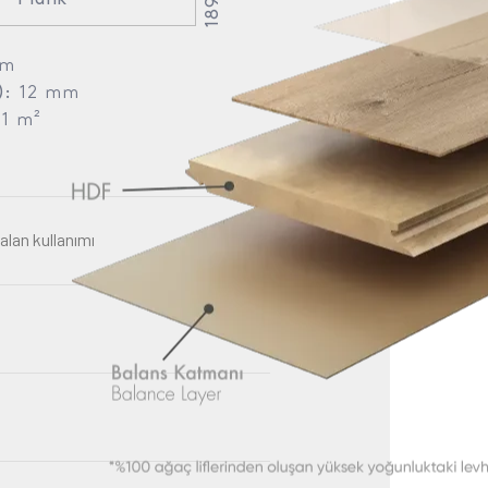
mm
):
12 mm
51 m²
lan kullanımı