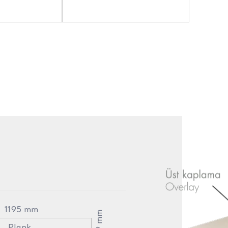
1195 mm
189 mm
Plank