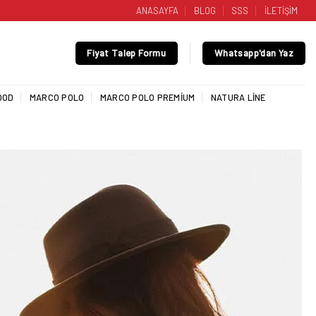
ANASAYFA
BLOG
SSS
İLETİŞİM
Fiyat Talep Formu
Whatsapp'dan Yaz
OOD
MARCO POLO
MARCO POLO PREMIUM
NATURA LINE