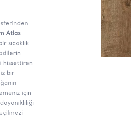
osferinden
m Atlas
ir sıcaklık
adilerin
 hissettiren
iz bir
oğanın
lemeniz için
dayanıklılığı
eçilmezi