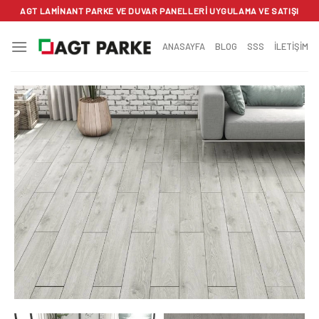
İçeriğe
AGT LAMINANT PARKE VE DUVAR PANELLERI UYGULAMA VE SATIŞI
atla
ANASAYFA
BLOG
SSS
İLETİŞİM