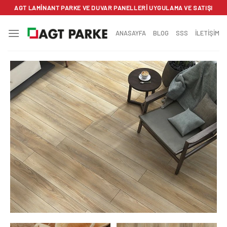
İçeriğe
AGT LAMINANT PARKE VE DUVAR PANELLERI UYGULAMA VE SATIŞI
atla
ANASAYFA
BLOG
SSS
İLETİŞİM