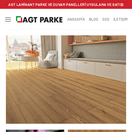
İçeriğe
AGT LAMINANT PARKE VE DUVAR PANELLERI UYGULAMA VE SATIŞI
atla
ANASAYFA
BLOG
SSS
İLETİŞİM